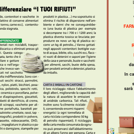
FARM
R
da
In c
sarà