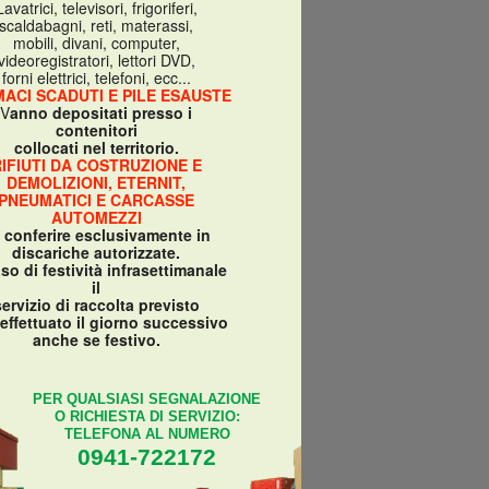
Lavatrici, televisori, frigoriferi,
scaldabagni, reti, materassi,
mobili, divani, computer,
videoregistratori, lettori DVD,
forni elettrici, telefoni, ecc...
ACI SCADUTI E PILE ESAUSTE
V
anno depositati presso i
contenitori
collocati nel territorio.
IFIUTI DA COSTRUZIONE E
DEMOLIZIONI, ETERNIT,
PNEUMATICI E CARCASSE
AUTOMEZZI
 conferire esclusivamente in
discariche autorizzate.
aso di festività infrasettimanale
il
servizio di raccolta previsto
 effettuato il giorno successivo
anche se festivo.
PER QUALSIASI SEGNALAZIONE
O RICHIESTA DI SERVIZIO:
TELEFONA AL NUMERO
0941-722172