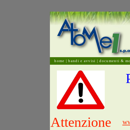
home
|
bandi e avvisi
|
documenti & mo
Attenzione
ww