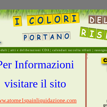
duli
|
atti e deliberazioni CDA
|
calendari raccolta rifiuti
|
rassegn
7
4
0
Per Informazioni
visitare il sito
w.atome1spainliquidazione.com
gr